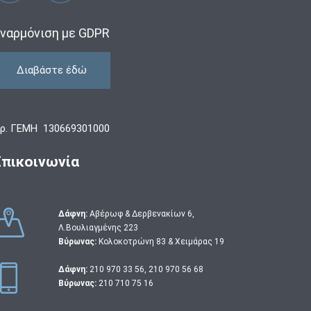
ναρμόνιση με GDPR
Διαβάστε έδώ
ρ. ΓΕΜΗ 130669301000
Επικοινωνία
Δάφνη:
Αβέρωφ & Δερβενακίων 6,
Λ.Βουλιαγμένης 223
Βύρωνας:
Κολοκοτρώνη 83 & Χειμάρας 19
Δάφνη:
210 970 33 56
,
210 970 56 68
Βύρωνας:
210 710 75 16