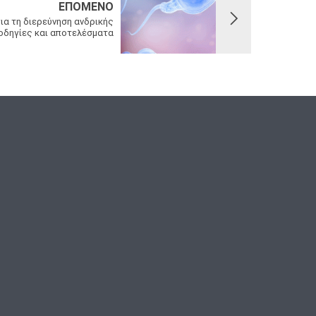
ΕΠΌΜΕΝΟ
α τη διερεύνηση ανδρικής
οδηγίες και αποτελέσματα