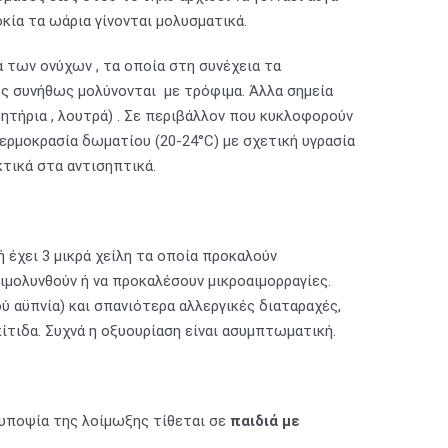
κία τα ωάρια γίνονται μολυσματικά.
 των ονύχων , τα οποία στη συνέχεια τα
κες συνήθως μολύνονται με τρόφιμα. Άλλα σημεία
τήρια , λουτρά) . Σε περιβάλλον που κυκλοφορούν
ερμοκρασία δωματίου (20-24°C) με σχετική υγρασία
τικά στα αντισηπτικά.
 έχει 3 μικρά χείλη τα οποία προκαλούν
ιμολυνθούν ή να προκαλέσουν μικροαιμορραγίες.
ύ αϋπνία) και σπανιότερα αλλεργικές διαταραχές,
πίτιδα. Συχνά η οξυουρίαση είναι ασυμπτωματική.
Η υποψία της λοίμωξης τίθεται σε
παιδιά με