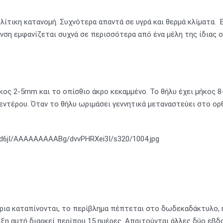
ίτικη κατανομή. Συχνότερα απαντά σε υγρά και θερμά κλίματα. 
υνση εμφανίζεται συχνά σε περισσότερα από ένα μέλη της ίδιας ο
ήκος 2-5mm και το οπίσθιο άκρο κεκαμμένο. Το θήλυ έχει μήκος 
 εντέρου. Όταν το θήλυ ωριμάσει γεννητικά μεταναστεύει στο ορ
ρια καταπίνονται, το περίβλημα πέπτεται στο δωδεκαδάκτυλο,
ιξη αυτή διαρκεί περίπου 15 ημέρες. Απαιτούνται άλλες δύο εβδ