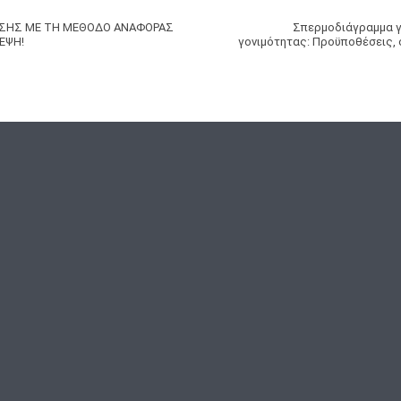
ΗΣΗΣ ΜΕ ΤΗ ΜΕΘΟΔΟ ΑΝΑΦΟΡΑΣ
Σπερμοδιάγραμμα γι
ΕΨΗ!
γονιμότητας: Προϋποθέσεις, 