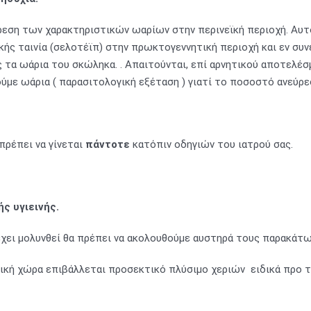
ρεση των χαρακτηριστικών ωαρίων στην περινεϊκή περιοχή. Αυτ
κής ταινία (σελοτέϊπ) στην πρωκτογεννητική περιοχή και εν συ
 τα ωάρια του σκώληκα. . Απαιτούνται, επί αρνητικού αποτελέσμ
με ωάρια ( παρασιτολογική εξέταση ) γιατί το ποσοστό ανεύρεση
πρέπει να γίνεται
πάντοτε
κατόπιν οδηγιών του ιατρού σας.
ς υγιεινής.
έχει μολυνθεί θα πρέπει να ακολουθούμε αυστηρά τους παρακάτ
κή χώρα επιβάλλεται προσεκτικό πλύσιμο χεριών ειδικά προ τ