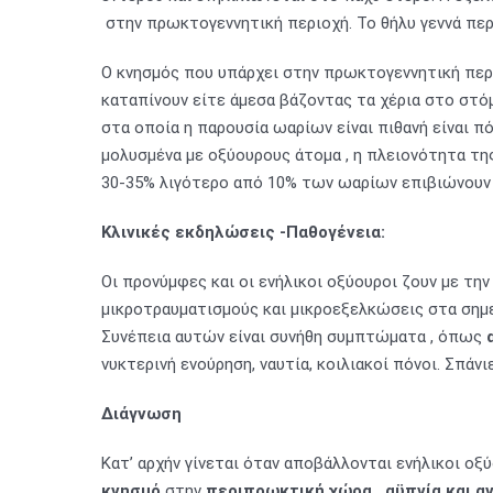
στην πρωκτογεννητική περιοχή. Το θήλυ γεννά περ
Ο κνησμός που υπάρχει στην πρωκτογεννητική περι
καταπίνουν είτε άμεσα βάζοντας τα χέρια στο στόμα
στα οποία η παρουσία ωαρίων είναι πιθανή είναι 
μολυσμένα με οξύουρους άτομα , η πλειονότητα τη
30-35% λιγότερο από 10% των ωαρίων επιβιώνουν γ
Κλινικές εκδηλώσεις -Παθογένεια:
Οι προνύμφες και οι ενήλικοι οξύουροι ζουν με τη
μικροτραυματισμούς και μικροεξελκώσεις στα σημε
Συνέπεια αυτών είναι συνήθη συμπτώματα , όπως
νυκτερινή ενούρηση, ναυτία, κοιλιακοί πόνοι. Σπάν
Διάγνωση
Κατ’ αρχήν γίνεται όταν αποβάλλονται ενήλικοι οξ
κνησμό
στην
περιπρωκτική χώρα , αϋπνία και αν