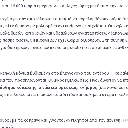
ίπου 16.000 ωάρια ημερησίως και λίγες ώρες μετά από την ωοτο
οχή έχει σαν αποτέλεσμα τα παιδιά να παραλαμβάνουν ωάρια δια
, είτε έμμεσα με μολυσμένα αντικείμενα ( παιχνίδια ). Οι ενήλι
πόμολα θυρών κατοικιών και υδραυλικών εγκαταστάσεων (αποχωρη
ς πάσης φύσεως επιφανειών έχει ωάρια οξυούρων. Στη συνήθη θ
ια δύο ημέρες, ενώ πρέπει να σημειωθεί ότι είναι αρκετά ανθεκ
ν κεφαλή μόνιμα βυθισμένη στο βλεννογόνο του εντέρου. Η κεφαλή
ία που προσηλώνονται. Οι μικροεξελκώσεις είναι δυνατόν να επ
αίσθημα κόπωσης
,
απώλεια ορέξεως
,
κνήσμος
(και λόγω αυτο
ιες επιπλοκές είναι η σκωληκοειδίτιδα και σε θήλεα άτομα η κολ
ύουροι με τα κόπρανα και γίνονται αντιληπτοί από τον ασθενή . 
ησυχία.