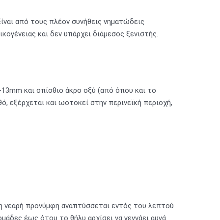
Είναι από τους πλέον συνήθεις νηματώδεις
ικογένειας και δεν υπάρχει διάμεσος ξενιστής.
8-13mm και οπίσθιο άκρο οξύ (από όπου και το
θό, εξέρχεται και ωοτοκεί στην περινεϊκή περιοχή,
 η νεαρή προνύμφη αναπτύσσεται εντός του λεπτού
ομάδες έως ότου το θήλυ αρχίσει να γεννάει αυγά