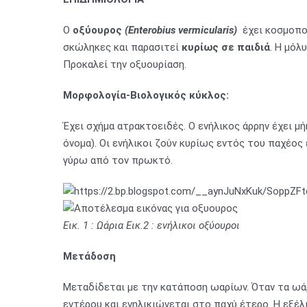
Ο
οξύουρος
(Enterobius vermicularis)
έχει κοσμοπολ
σκώληκες και παρασιτεί
κυρίως σε παιδιά
. Η μόλ
Προκαλεί την οξυουρίαση.
Μορφολογία-Βιολογικός κύκλος:
Έχει σχήμα ατρακτοειδές. Ο ενήλικος άρρην έχει μ
όνομα). Οι ενήλικοι ζούν κυρίως εντός του παχέος
γύρω από τον πρωκτό.
Εικ. 1 : Ωάρια
Εικ.2 : ενήλικοι οξύουροι
Μετάδοση
Μεταδίδεται με την κατάποση ωαρίων. Όταν τα ωά
εντέρου και ενηλικιώνεται στο παχύ έτερο. Η εξέλ