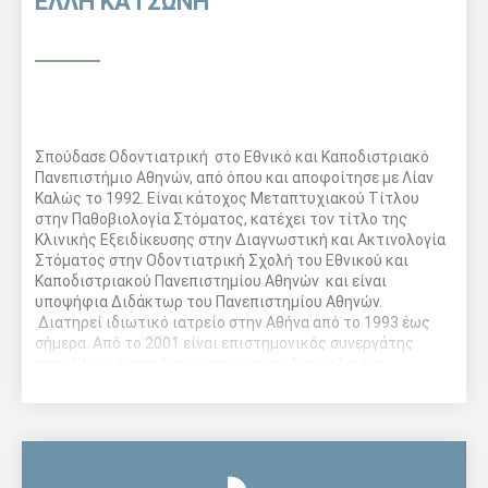
ΕΛΛΗ ΚΑΤΣΩΝΗ
Σπούδασε Οδοντιατρική στο Εθνικό και Καποδιστριακό
Πανεπιστήμιο Αθηνών, από όπου και αποφοίτησε με Λίαν
Καλώς το 1992. Είναι κάτοχος Μεταπτυχιακού Τίτλου
στην Παθοβιολογία Στόματος, κατέχει τον τίτλο της
Κλινικής Εξειδίκευσης στην Διαγνωστική και Ακτινολογία
Στόματος στην Οδοντιατρική Σχολή του Εθνικού και
Καποδιστριακού Πανεπιστημίου Αθηνών και είναι
υποψήφια Διδάκτωρ του Πανεπιστημίου Αθηνών.
Διατηρεί ιδιωτικό ιατρείο στην Αθήνα από το 1993 έως
σήμερα. Από το 2001 είναι επιστημονικός συνεργάτης
στην Κλινική της Διαγνωστικής και Ακτινολογίας
Στόματος της Οδοντιατρικής Σχολής του Εθνικού και
Καποδιστριακού Πανεπιστημίου Αθηνών. Είναι ιδρυτικό
μέλος και απλό μέλος ελληνικών και διεθνών
επιστημονικών εταιρειών. Από το 2006 έως το 2010
υπήρξε αναπληρώτρια γραμματέας στη Στοματολογική
Εταιρεία της Ελλάδος. Επίσης, έχει δημοσιεύσεις σε