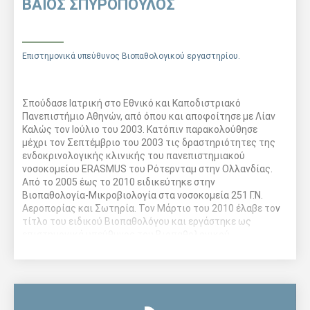
ΒΑΪΟΣ ΣΠΥΡΟΠΟΥΛΟΣ
Επιστημονικά υπεύθυνος Βιοπαθολογικού εργαστηρίου.
Σπούδασε Ιατρική στο Εθνικό και Καποδιστριακό
Πανεπιστήμιο Αθηνών, από όπου και αποφοίτησε με Λίαν
Καλώς τον Ιούλιο του 2003. Κατόπιν παρακολούθησε
μέχρι τον Σεπτέμβριο του 2003 τις δραστηριότητες της
ενδοκρινολογικής κλινικής του πανεπιστημιακού
νοσοκομείου ERASMUS του Ρότερνταμ στην Ολλανδίας.
Από το 2005 έως το 2010 ειδικεύτηκε στην
Βιοπαθολογία-Μικροβιολογία στα νοσοκομεία 251 Γ.Ν.
Αεροπορίας και Σωτηρία. Τον Μάρτιο του 2010 έλαβε τον
τίτλο του ειδικού Βιοπαθολόγου και εργάστηκε ως
επιστημονικά υπεύθυνος του Βιοπαθολογικού
εργαστηρίου του ‘’Βενιζέλειου’’ ιατρικού διαγνωστικού
κέντρου. Είναι κάτοχος Μεταπτυχιακού Τίτλου στη
Διοίκηση Μονάδων Υγείας απο το Πανεπιστήμιο Πειραιά,
Διδάκτωρ του Πανεπιστημίου Αθηνών και ιδρυτής του
Ιατρικού Διαγνωστικού Κέντρου “ΙΑΤΡΙΚΗ ΕΠΙΒΛΕΨΗ”.