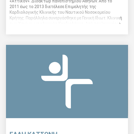
«Αττικόν». Διδάκτωρ πανεπιστημίου Αθηνών. Από το
2011 έως το 2013 διετέλεσε Επιμελητής της
Καρδιολογικής Κλινικής του Ναυτικού Νοσοκομείου
Κρήτης. Παράλληλα συνεργάσθηκε με Γενική Ιδιωτ. Κλινική
των Χανίων, ως κλινικός Καρδιολόγος. Από τον Ιανουάριο
του 2014 κατέχει τη θέση του Επιμελητή της
Καρδιολογικής Κλινικής του 251 Γ.Ν. Αεροπορίας.