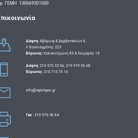
ρ. ΓΕΜΗ 130669301000
Επικοινωνία
Δάφνη:
Αβέρωφ & Δερβενακίων 6,
Λ.Βουλιαγμένης 223
Βύρωνας:
Κολοκοτρώνη 83 & Χειμάρας 19
Δάφνη:
210 970 33 56
,
210 970 56 68
Βύρωνας:
210 710 75 16
info@iepivlepsi.gr
fax :
210 970 46 64