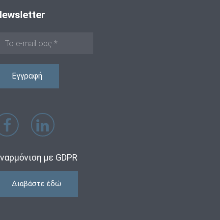
Newsletter
ναρμόνιση με GDPR
Διαβάστε έδώ