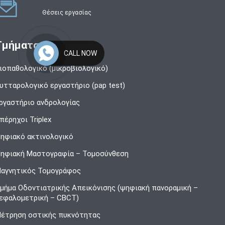
Θέσεις εργασίας
Τμήματα
CALL NOW
ιοπαθολογικό (μικροβιολογικό)
υτταρολογικό εργαστήριο (pap test)
ργαστήριο ανδρολογίας
πέρηχοι Triplex
ηφιακό ακτινολογικό
ηφιακή Μαστογραφία – Τομοσύνθεση
αγνητικός Τομογράφος
μήμα Οδοντιατρικής Απεικόνισης (ψηφιακή πανοραμική –
εφαλομετρική – CBCT)
έτρηση οστικής πυκνότητας