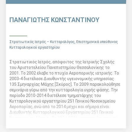
ΠΑΝΑΓΙΩΤΗΣ ΚΩΝΣΤΑΝΤΙΝΟΥ
Στρατιωτικός Ιατρός – Κυτταρολόγος, Επιστημονικά υπεύθυνος
Κυτταρολογικού εργαστηρίου
Στρατιωτικός Ιατρός, απόφοιτος της Ιατρικής Σχολής
του Αριστοτελείου Πανεπιστημίου Θεσσαλονίκης το
2001. Το 2002 έλαβε το πτυχίο Αεροπορικής ιατρικής. Το
2003-4 διετέλεσε Διευθυντής υγειονομικής υπηρεσίας
135 Σμηναρχίας Μάχης [Σκύρος]. Το 2009 παρακολούθησε
σεμινάρια γύρω από την κυτταρολογία υγρής φάσης. Την
περίοδο 2010-2014 διετέλεσε τμηματάρχης του
Κυτταρολογικού εργαστηρίου 251 Γενικού Νοσοκομείου
Αεροπορίας, ενώ από το 2014 μέχρι και σήμερα είναι
Διευθυντής Κυτταρολογικού Εργαστηρίου 251 Γενικού
Νοσοκομείου Αθηνών. Το 2014-2015 μετεκπαιδεύτηκε σε
τεχνικές EUS-FNA στο νοσοκομείο ΥΓΕΙΑ σε συνεργασία με
το Πανεπιστήμιο Αθηνών – Ιατρική Σχολή.