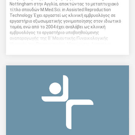
Nottingham στην Αγγλία, αποκτώντας το μεταπτυχιακό
τίτλο σπουδών M.Med.Sci. in Assisted Reproduction
Technology. Έχει εργαστεί ως κλινική εμβρυολόγος σε
εργαστήριο εξωσωματικής γονιμοποίησης στον ιδιωτικό
τομέα, ενώ από το 2004 έχει αναλάβει ως κλινική
εμβρυολόγος το εργαστήριο υποβοηθούμενης
αναπαραγωγής της Β’ Μαιευτικής/Γυναικολογικής
Κλινικής του Πανεπιστημίου Αθηνών, στο Αρεταίειο
Νοσοκομείο. Είναι μέλος της ΠΕΚΕ και της ESHRE και
διδάσκει στο Πρόγραμμα Μεταπτυχιακών Σπουδών
«Έρευνα στη Γυναικεία Αναπαραγωγή» του Πανεπιστημίου
Αθηνών και του ΤΕΙ Αθήνας από ο 2007.