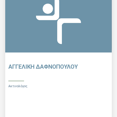
ελληνικά και ξένα επιστημονικά περιοδικά και έχει
συμμετάσχει ως ομιλητής σε ελληνικά και διεθνή
συνέδρια. Είναι επιστημονικά υπεύθυνη του τμήματος
οδοντιατρικής απεικόνισης της ΙΑΤΡΙΚΗΣ ΕΠΙΒΛΕΨΗΣ.
ΑΓΓΕΛΙΚΗ ΔΑΦΝΟΠΟΥΛΟΥ
Ακτινολόγος