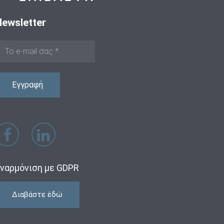
Newsletter
ναρμόνιση με GDPR
Διαβάστε έδώ