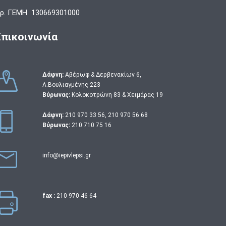
ρ. ΓΕΜΗ 130669301000
Επικοινωνία
Δάφνη:
Αβέρωφ & Δερβενακίων 6,
Λ.Βουλιαγμένης 223
Βύρωνας:
Κολοκοτρώνη 83 & Χειμάρας 19
Δάφνη:
210 970 33 56
,
210 970 56 68
Βύρωνας:
210 710 75 16
info@iepivlepsi.gr
fax :
210 970 46 64