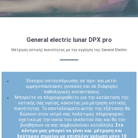
General electric lunar DPX pro
Μέτρηση οστικής πυκνότητας με την εγγύηση της General Electric
Έλεγχος οστεοπόρωσης σε προ- και μετά-
εμμηνοπαυσιακές γυναίκες και σε διάφορες
παθολογικές καταστάσεις.
Μπορείτε να πληροφορηθείτε για την κατάσταση της
οστικής σας υγείας, κάνοντας μια μέτρηση οστικής
πυκνότητας. Τα αποτελέσματα αυτής της εξέτασης θα
δώσουν στον ιατρό σας πολύτιμες πληροφορίες
σχετικά με την υγεία του σκελετού σας και θα τον
βοηθήσουν να σας συμβουλεύσει κατάλληλα.
Στο
κέντρο μας μπορεί να γίνει και μέτρηση και
δεύτερου σημείου με επιπλέον χρέωση μόνο 10