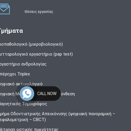
Θέσεις εργασίας
Τμήματα
ιοπαθολογικό (μικροβιολογικό)
υτταρολογικό εργαστήριο (pap test)
ργαστήριο ανδρολογίας
πέρηχοι Triplex
ηφιακό ακτινολογικό
ηφιακή Μαστογραφία – Τομοσύνθεση
CALL NOW
αγνητικός Τομογράφος
μήμα Οδοντιατρικής Απεικόνισης (ψηφιακή πανοραμική –
εφαλομετρική – CBCT)
έτρηση οστικής πυκνότητας