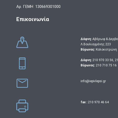
Αρ. ΓΕΜΗ 130669301000
Επικοινωνία
Δάφνη:
Αβέρωφ & Δερβε
Λ.Βουλιαγμένης 223
Βύρωνας:
Κολοκοτρώνη 8
Δάφνη:
210 970 33 56
,
2
Βύρωνας:
210 710 75 16
info@iepivlepsi.gr
fax :
210 970 46 64