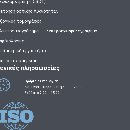
εφαλομετρική – CBCT)
έτρηση οστικής πυκνότητας
ξονικός τομογράφος
λεκτρομυογράφημα – Ηλεκτροεγκεφαλογράφημα
αρδιολογικό
αιδιατρικό εργαστήριο
ατ’ οίκον υπηρεσίες
Γενικές πληροφορίες
Ωράριο Λειτουργίας
Δευτέρα – Παρασκευή 6:30 – 21:30
Σάββατο 7:00 – 15:00