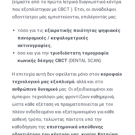
(είμαστε από τα πρώτα Ιατρικά διαγνωστικά κέντρα
που εξοπλίστηκαν με CBCT ). Έτσι, οι συνάδελφοι
οδοντίατροι μάς εμπιστεύονται, επιλέγοντάς μας:
τόσο για τις
εξαιρετικής ποιότητας ψηφιακές
πανοραμικές / κεφαλομετρικές
ακτινογραφίες
,
όσο και για την
τρισδιάστατη τομογραφία
κωνικής δέσμης
CBCT
(DENTAL SCAN).
Η επιτυχία αυτή δεν οφείλεται μόνο στον
κορυφαίο
τεχνολογικό μας εξοπλισμό
, αλλά και στο
ανθρώπινο δυναμικό
μας. Οι εξειδικευμένοι και
έμπειροι τεχνολόγοι μας φροντίζουν καθημερινά,
ώστε κάθε εξέταση να πραγματοποιείται με τον
πλέον ενδεδειγμένο και εξατομικευμένο για κάθε
ασθενή τρόπο, τελώντας πάντοτε υπό την
καθοδήγηση της
επιστημονικά υπεύθυνης
o
δοντιάτρου του κέντρου μας, κυρίας Κατσώνη