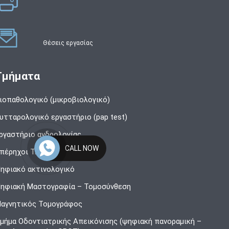
Θέσεις εργασίας
Τμήματα
ιοπαθολογικό (μικροβιολογικό)
υτταρολογικό εργαστήριο (pap test)
ργαστήριο ανδρολογίας
CALL NOW
πέρηχοι Triplex
ηφιακό ακτινολογικό
ηφιακή Μαστογραφία – Τομοσύνθεση
αγνητικός Τομογράφος
μήμα Οδοντιατρικής Απεικόνισης (ψηφιακή πανοραμική –