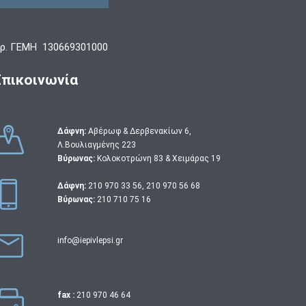
ρ. ΓΕΜΗ 130669301000
Επικοινωνία
Δάφνη:
Αβέρωφ & Δερβενακίων 6,
Λ.Βουλιαγμένης 223
Βύρωνας:
Κολοκοτρώνη 83 & Χειμάρας 19
Δάφνη:
210 970 33 56
,
210 970 56 68
Βύρωνας:
210 710 75 16
info@iepivlepsi.gr
fax :
210 970 46 64